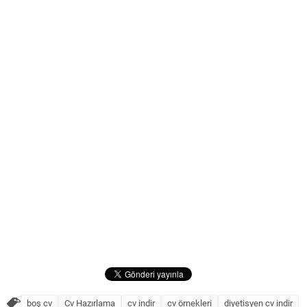
boş cv
Cv Hazırlama
cv indir
cv örnekleri
diyetisyen cv indir