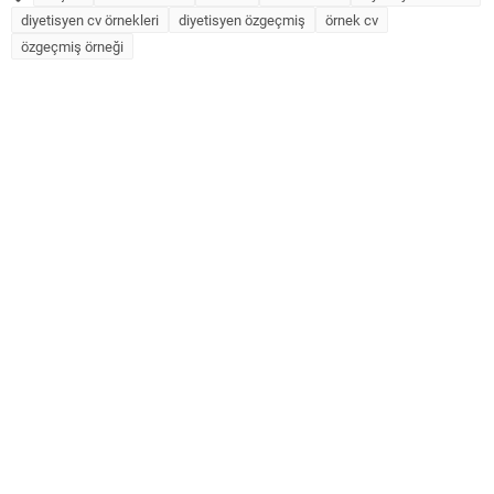
diyetisyen cv örnekleri
diyetisyen özgeçmiş
örnek cv
özgeçmiş örneği