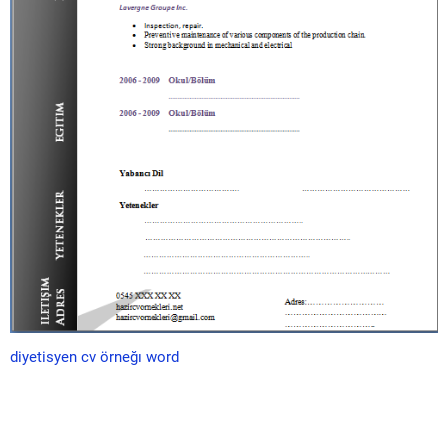
diyetisyen cv örneğı word