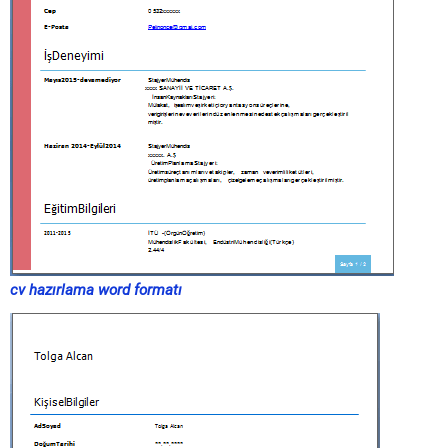
cv hazırlama word formatı