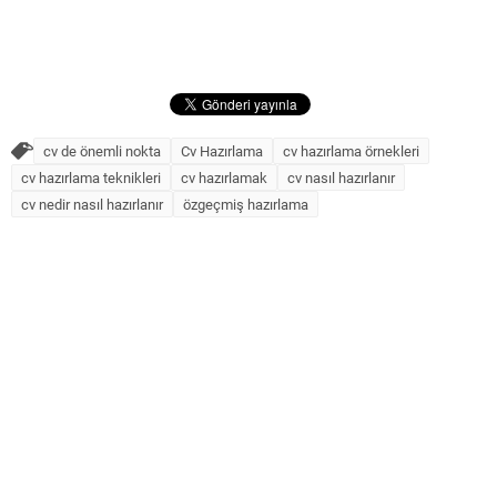
cv de önemli nokta
Cv Hazırlama
cv hazırlama örnekleri
cv hazırlama teknikleri
cv hazırlamak
cv nasıl hazırlanır
cv nedir nasıl hazırlanır
özgeçmiş hazırlama