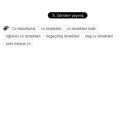
Cv Hazırlama
cv örnekleri
cv örnekleri indir
öğrenci cv örnekleri
özgeçmiş örnekleri
staj cv örnekleri
yeni mezun cv