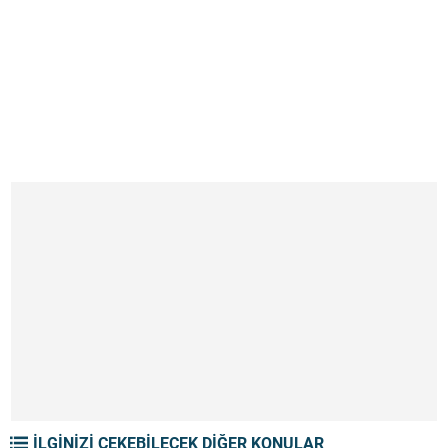
İLGİNİZİ ÇEKEBİLECEK DİĞER KONULAR