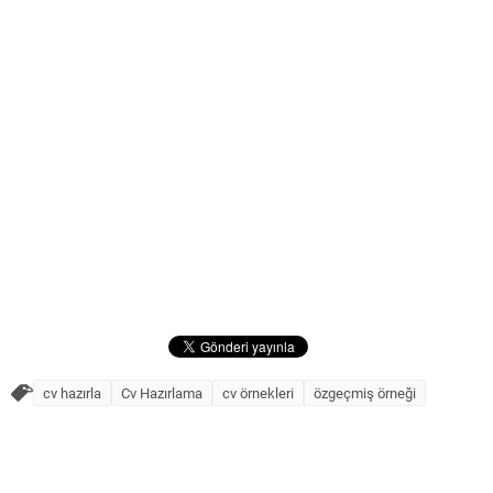
cv hazırla
Cv Hazırlama
cv örnekleri
özgeçmiş örneği